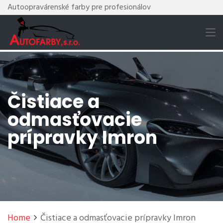
Autoopravárenské farby pre profesionálov
Čistiace a
odmasťovacie
prípravky Imron
Home
Čistiace a odmasťovacie prípravky Imron